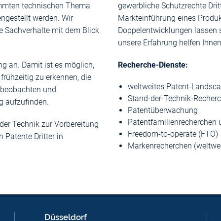
immten technischen Thema
gewerbliche Schutzrechte Drit
ngestellt werden. Wir
Markteinführung eines Produk
 Sachverhalte mit dem Blick
Doppelentwicklungen lassen s
unsere Erfahrung helfen Ihnen
g an. Damit ist es möglich,
Recherche-Dienste:
rühzeitig zu erkennen, die
weltweites Patent-Landsc
u beobachten und
Stand-der-Technik-Recher
g aufzufinden.
Patentüberwachung
Patentfamilienrecherchen 
der Technik zur Vorbereitung
Freedom-to-operate (FTO)
Patente Dritter in
Markenrecherchen (weltwei
Düsseldorf