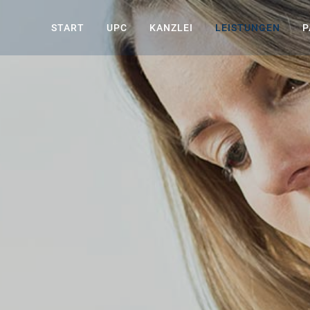
START
UPC
KANZLEI
LEISTUNGEN
P